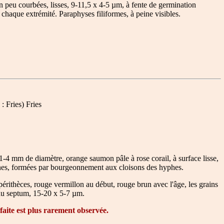
 peu courbées, lisses, 9-11,5 x 4-5 µm, à fente de germination
chaque extrémité. Paraphyses filiformes, à peine visibles.
 Fries) Fries
-4 mm de diamètre, orange saumon pâle à rose corail, à surface lisse,
alines, formées par bourgeonnement aux cloisons des hyphes.
rithèces, rouge vermillon au début, rouge brun avec l'âge, les grains
s au septum, 15-20 x 5-7 µm.
ite est plus rarement observée.