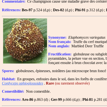
Commentaire:
Ce champignon cause une maladie grave des cerisiers, 
Références:
Bes-97
p.524 (d,p) ;
Des-02
(d,p) ;
Phi-91
p.312 (d,p) ;
Synonyme:
Elaphomyces variegatus
Nom français:
Truffe du cerf muriqu
Nom anglais:
Marbled Deer Truffle
Fructification:
globuleuse ou subglobul
pyramidales, la pelure vue en section, 
fonçant ensuite à brun chocolat avec la
Spores:
globuleuses, épineuses, noirâtres (au microscope brun fonc
Habitat:
En groupes, enfouies dans le sol, dans les forêts de conifère
Cordyceps ophioglossoides
.
Rare
(ou rarement observée)
Comestibilité:
Non comestible.
Références:
Aro-86
p.863 (d) ;
Ger-99
p.666 (d,p) ;
Phi-81
p.281 (d