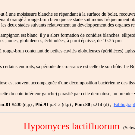
s
t à une moisissure blanche se répandant à la surface du bolet, recouvra
venant orangé à rouge-brun bien que ce stade soit moins fréquemment obse
e les deux stades suivants relativement au développement des organes r
mpignon est blanc, il y a alors formation de conidies blanches, ellipso
ies jaunes, globuleuses, échinulées, à paroi épaisse, de 10-25 µm.
 à rouge-brun contenant de petites cavités globuleuses (périthèces) tapi
s certains endroits; sa période de croissance est celle de son hôte. Le 
se est souvent accompagnée d'une décomposition bactérienne des tissu
e du coin inférieur gauche) parasité par cette dermatose, au premier st
in-81
#400 (d,p) ;
Phi-91
p.312 (d,p) ;
Pom-80
p.214 (d) ;
Bibliograp
Hypomyces lactifluorum
(Schwei