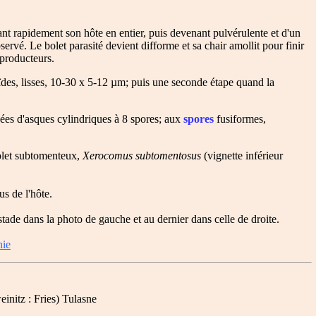
nt rapidement son hôte en entier, puis devenant pulvérulente et d'un
rvé. Le bolet parasité devient difforme et sa chair amollit pour finir
eproducteurs.
ïdes, lisses, 10-30 x 5-12 µm; puis une seconde étape quand la
ssées d'asques cylindriques à 8 spores; aux
spores
fusiformes,
Bolet subtomenteux,
Xerocomus subtomentosus
(vignette inférieur
s de l'hôte.
ade dans la photo de gauche et au dernier dans celle de droite.
hie
nitz : Fries) Tulasne