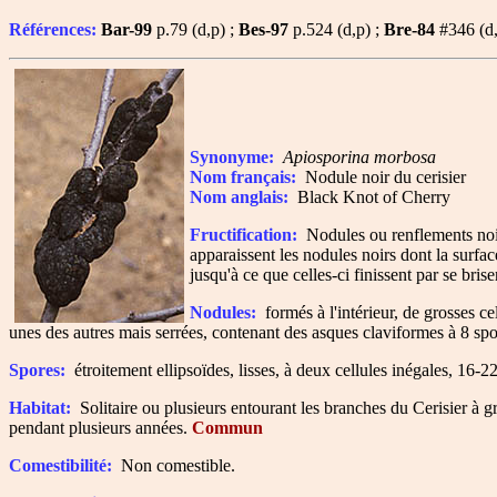
Références:
Bar-99
p.79 (d,p) ;
Bes-97
p.524 (d,p) ;
Bre-84
#346 (d,
Synonyme:
Apiosporina morbosa
Nom français:
Nodule noir du cerisier
Nom anglais:
Black Knot of Cherry
Fructification:
Nodules ou renflements noirs
apparaissent les nodules noirs dont la surfa
jusqu'à ce que celles-ci finissent par se brise
Nodules:
formés à l'intérieur, de grosses cel
unes des autres mais serrées, contenant des asques claviformes à 8 spo
Spores:
étroitement ellipsoïdes, lisses, à deux cellules inégales, 16-2
Habitat:
Solitaire ou plusieurs entourant les branches du Cerisier à g
pendant plusieurs années.
Commun
Comestibilité:
Non comestible.