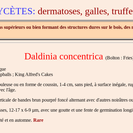
YCÈTES:
dermatoses, galles, truffe
 supérieurs ou bien formant des structures dures sur le bois, des n
Daldinia concentrica
(Bolton : Fries
que
balls ; King Alfred's Cakes
leuse ou en forme de coussin, 1-4 cm, sans pied, à surface inégale, rug
ec l'âge.
cale de bandes brun pourpré foncé alternant avec d'autres noirâtres ou
isses, 12-17 x 6-9 µm, avec une goutte et une fente de germination longit
été et en automne.
Rare