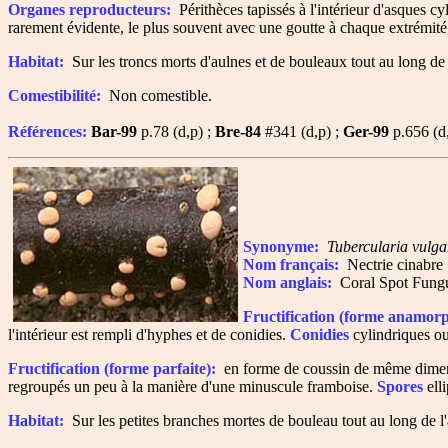
Organes reproducteurs:
Périthèces tapissés à l'intérieur d'asques c
rarement évidente, le plus souvent avec une goutte à chaque extrémité,
Habitat:
Sur les troncs morts d'aulnes et de bouleaux tout au long de
Comestibilité:
Non comestible.
Références:
Bar-99
p.78 (d,p) ;
Bre-84
#341 (d,p) ;
Ger-99
p.656 (d
Synonyme:
Tubercularia vulga
Nom français:
Nectrie cinabre
Nom anglais:
Coral Spot Fung
Fructification (forme anamorp
l'intérieur est rempli d'hyphes et de conidies.
Conidies
cylindriques ou
Fructification (forme parfaite):
en forme de coussin de même dimensio
regroupés un peu à la manière d'une minuscule framboise.
Spores
elli
Habitat:
Sur les petites branches mortes de bouleau tout au long de l