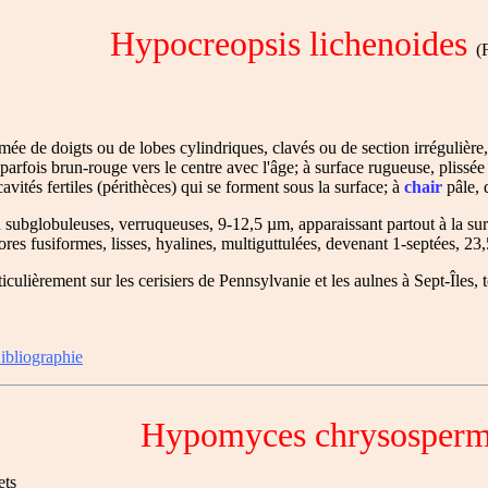
Hypocreopsis lichenoides
(F
e de doigts ou de lobes cylindriques, clavés ou de section irrégulière
parfois brun-rouge vers le centre avec l'âge; à surface rugueuse, plissée
cavités fertiles (périthèces) qui se forment sous la surface; à
chair
pâle, 
globuleuses, verruqueuses, 9-12,5 µm, apparaissant partout à la surface
ores fusiformes, lisses, hyalines, multiguttulées, devenant 1-septées, 23
iculièrement sur les cerisiers de Pennsylvanie et les aulnes à Sept-Îles, 
ibliographie
Hypomyces chrysosper
ets