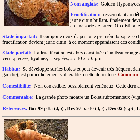
Nom anglais:
Golden Hypomyce
Fructification:
ressemblant au débu
jaune citrin brillant, finalement de
en une sorte de purée. On distingu
Stade imparfait:
Il comporte deux étapes: une première lorsque le cha
fructification devient jaune citrin, à ce moment apparaissent des conid
Stade parfait:
La fructification est alors constituée d'un tissu orangé
verruqueuses, hyalines, 1-septées, 25-30 x 5-6 µm.
Habitat:
Se développe sur les bolets et peut devenir très fréquent dan
gauche), est particulièrement vulnérable à cette dermatose.
Commun
Comestibilité:
Non comestible, possiblement vénéneux. Cette dermato
Commentaire:
La grande photo montre un Bolet subtomenteux (vignett
Références:
Bar-99
p.83 (d,p) ;
Bes-97
p.530 (d,p) ;
Des-02
(d,p) ;
L