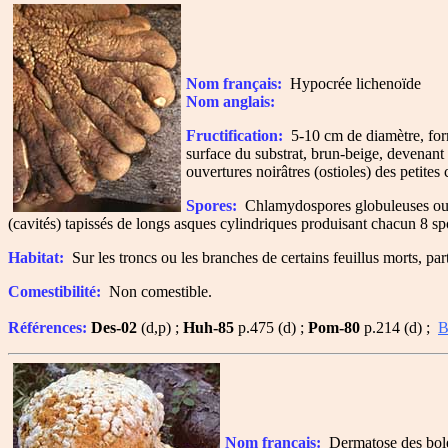
Nom français:
Hypocrée lichenoïde
Nom anglais:
Fructification:
5-10 cm de diamètre, formé
surface du substrat, brun-beige, devenant 
ouvertures noirâtres (ostioles) des petites 
Spores:
Chlamydospores globuleuses ou sub
(cavités) tapissés de longs asques cylindriques produisant chacun 8 sp
Habitat:
Sur les troncs ou les branches de certains feuillus morts, part
Comestibilité:
Non comestible.
Références:
Des-02
(d,p) ;
Huh-85
p.475 (d) ;
Pom-80
p.214 (d) ;
B
Nom français:
Dermatose des bol