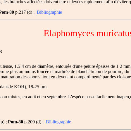
les branches affectées doivent être enlevées rapidement afin d'éviter q
Pom-80
p.217 (d) ;
Bibliographie
Elaphomyces muricatu
ée
euse, 1,5-4 cm de diamètre, entourée d'une pelure épaisse de 1-2 mm, 
brune plus ou moins foncée et marbrée de blanchâtre ou de pourpre, du mo
 maturation des spores, tout en devenant compartimenté par des cloisons
é dans le KOH), 18-25 µm.
s ou mixtes, en août et en septembre. L'espèce passe facilement inaperçu
,p) ;
Pom-80
p.209 (d) ;
Bibliographie