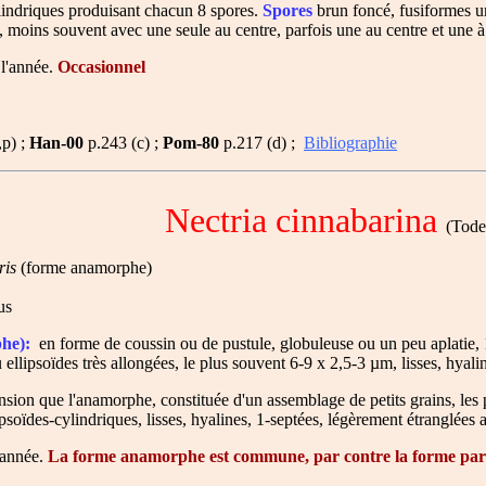
ylindriques produisant chacun 8 spores.
Spores
brun foncé, fusiformes un
 moins souvent avec une seule au centre, parfois une au centre et une à 
 l'année.
Occasionnel
,p) ;
Han-00
p.243 (c) ;
Pom-80
p.217 (d) ;
Bibliographie
Nectria cinnabarina
(Tode :
ris
(forme anamorphe)
us
he):
en forme de coussin ou de pustule, globuleuse ou un peu aplatie, 1
 ellipsoïdes très allongées, le plus souvent 6-9 x 2,5-3 µm, lisses, hy
n que l'anamorphe, constituée d'un assemblage de petits grains, les pé
psoïdes-cylindriques, lisses, hyalines, 1-septées, légèrement étranglée
'année.
La forme anamorphe est commune, par contre la forme parfa