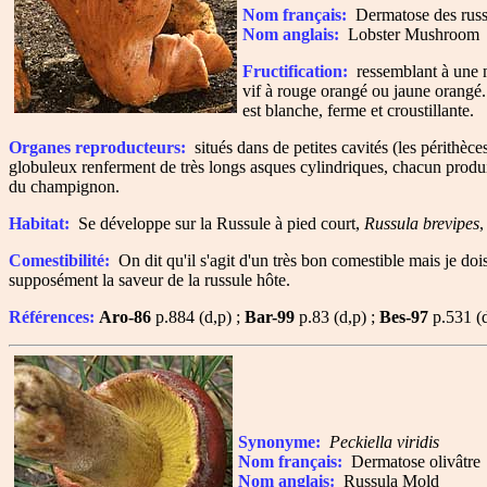
Nom français:
Dermatose des russ
Nom anglais:
Lobster Mushroom
Fructification:
ressemblant à une m
vif à rouge orangé ou jaune orangé.
est blanche, ferme et croustillante.
Organes reproducteurs:
situés dans de petites cavités (les périthèce
globuleux renferment de très longs asques cylindriques, chacun produi
du champignon.
Habitat:
Se développe sur la Russule à pied court,
Russula brevipes
,
Comestibilité:
On dit qu'il s'agit d'un très bon comestible mais je doi
supposément la saveur de la russule hôte.
Références:
Aro-86
p.884 (d,p) ;
Bar-99
p.83 (d,p) ;
Bes-97
p.531 (d
Synonyme:
Peckiella viridis
Nom français:
Dermatose olivâtre
Nom anglais:
Russula Mold