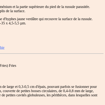
énium et la partie supérieure du pied de la russule parasitée.
lis de la surface.
e d'hyphes jaune verdâtre qui recouvre la surface de la russule.
8-35 x 4,5-5,5 µm.
hie
ries) Fries
 de large et 0,3-0,5 cm d'épais, pouvant parfois se fusionner pour
n, couverte de petites bosses circulaires, de 0,4-0,8 mm de large,
de petites cavités globuleuses, les périthèces, dans lesquelles sont