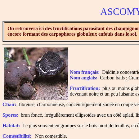
ASCOM
On retrouvera ici des fructifications parasitant des champignons
encore formant des carpophores globuleux enfouis dans le sol.
Nom français:
Daldinie concentri
Nom anglais:
Carbon balls ; Cramp
Fructification:
plus ou moins globu
devenant noire et un peu luisante av
Chair:
fibreuse, charbonneuse, concentriquement zonée en coupe verti
Spores:
brun foncé, irrégulièrement ellipsoïdes avec un côté aplati, l
Habitat:
Le plus souvent en groupes sur le bois mort de feuillus, en 
Comestibilité:
Non comestible.