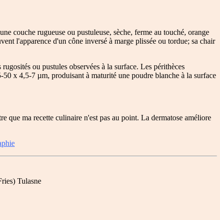
d'une couche rugueuse ou pustuleuse, sèche, ferme au touché, orange
ent l'apparence d'un cône inversé à marge plissée ou tordue; sa chair
es rugosités ou pustules observées à la surface. Les périthèces
5-50 x 4,5-7 µm, produisant à maturité une poudre blanche à la surface
tre que ma recette culinaire n'est pas au point. La dermatose améliore
aphie
ries) Tulasne