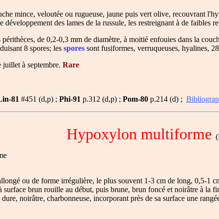
he mince, veloutée ou rugueuse, jaune puis vert olive, recouvrant l'hym
e développement des lames de la russule, les restreignant à de faibles rep
es périthèces, de 0,2-0,3 mm de diamètre, à moitié enfouies dans la couch
oduisant 8 spores; les
spores
sont fusiformes, verruqueuses, hyalines, 2
 juillet à septembre.
Rare
Lin-81
#451 (d,p) ;
Phi-91
p.312 (d,p) ;
Pom-80
p.214 (d) ;
Bibliograp
Hypoxylon multiforme
(F
me
llongé ou de forme irrégulière, le plus souvent 1-3 cm de long, 0,5-1 cm
 surface brun rouille au début, puis brune, brun foncé et noirâtre à la fi
 dure, noirâtre, charbonneuse, incorporant près de sa surface une rangée 