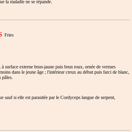
ue la maladie ne se répande.
s
Fries
à surface externe brun-jaune puis brun roux, ornée de verrues
ins dans le jeune âge ; l'intérieur creux au début puis farci de blanc,
 pâles.
e sauf si elle est parasitée par le Cordyceps langue de serpent,