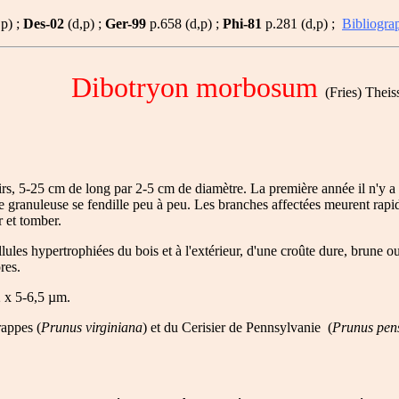
p) ;
Des-02
(d,p) ;
Ger-99
p.658 (d,p) ;
Phi-81
p.281 (d,p) ;
Bibliogra
Dibotryon morbosum
(Fries) Thei
, 5-25 cm de long par 2-5 cm de diamètre. La première année il n'y a q
ce granuleuse se fendille peu à peu. Les branches affectées meurent rapi
r et tomber.
lules hypertrophiées du bois et à l'extérieur, d'une croûte dure, brune ou
res.
2 x 5-6,5 µm.
rappes (
Prunus virginiana
) et du Cerisier de Pennsylvanie (
Prunus pen