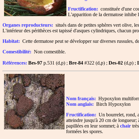
Fructification:
constituée d'une couc
L'apparition de la dermatose inhibe l
Organes reproducteurs:
situés dans de petites sphères vert olive, l
L'intérieur des périthèces est tapissé d'asques cylindriques, chacun pr
Habitat:
Cette dermatose peut se développer sur diverses russules, de
Comestibilité:
Non comestible.
Références:
Bes-97
p.531 (d,p) ;
Bre-84
#322 (d,p) ;
Des-02
(d,p) ;
Nom français:
Hypoxylon multifor
Nom anglais:
Birch Hypoxylon
Fructification:
Un bourrelet, rond, a
atteindre jusqu'à 20 cm de longueur; à
papillées en leur sommet; à
chair
très
formées les spores.