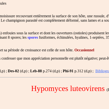
ules
oisissure recouvrant entièrement la surface de son hôte, une russule, 
 Le champignon parasité est complètement déformé, sans lames et a souv
s) enfouies sous la surface et dont les ouvertures (ostioles) produisent l
sant 8 spores; les
spores
fusiformes, échinulées, hyalines, 1-septées, 3
 et sa période de croissance est celle de son hôte.
Occasionnel
s confesser que mon appréciation personnelle est plutôt négative; peut-ê
,p) ;
Des-02
(d,p) ;
Leb-88
p.274 (d,p) ;
Phi-91
p.312 (d,p) ;
Bibliogr
Hypomyces luteovirens
(F