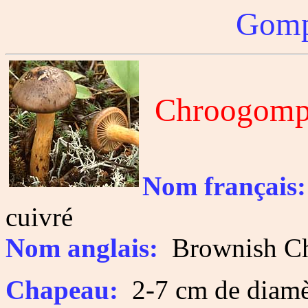
Gomp
Chroogomph
Nom français:
cuivré
Nom anglais:
Brownish C
Chapeau:
2-7 cm de diamè