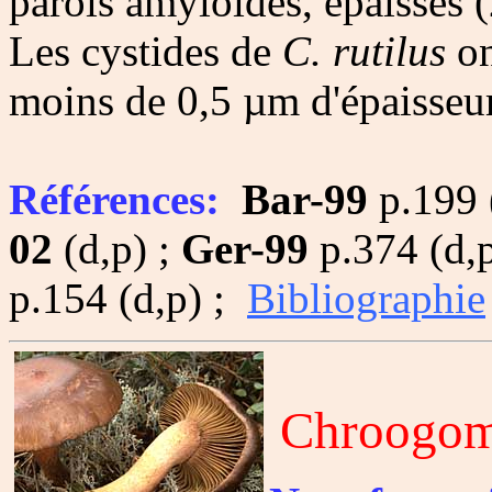
parois amyloïdes, épaisses (
Les cystides de
C. rutilus
on
moins de 0,5 µm d'épaisseur
Références:
Bar-99
p.199 
02
(d,p) ;
Ger-99
p.374 (d,p
p.154 (d,p) ;
Bibliographie
Chroogom