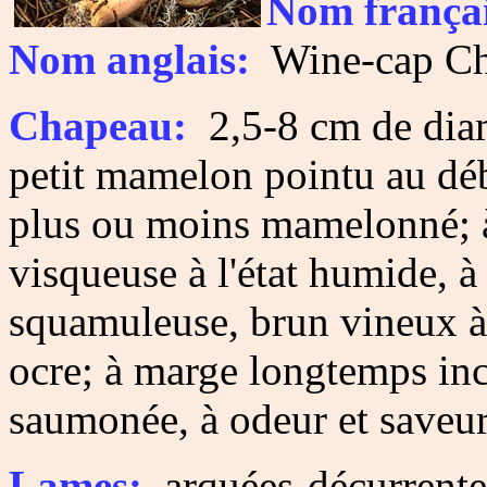
Nom françai
Nom anglais:
Wine-cap C
Chapeau:
2,5-8 cm de diam
petit mamelon pointu au déb
plus ou moins mamelonné; à 
visqueuse à l'état humide, à 
squamuleuse, brun vineux à 
ocre; à marge longtemps in
saumonée, à odeur et saveu
Lames:
arquées-décurrentes,