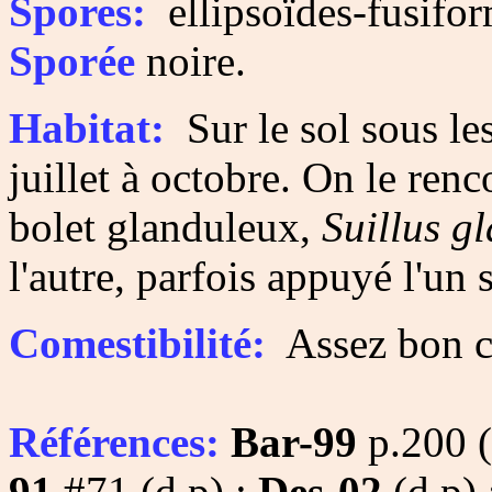
Spores:
ellipsoïdes-fusifor
Sporée
noire.
Habitat:
Sur le sol sous les
juillet à octobre. On le re
bolet glanduleux,
Suillus g
l'autre, parfois appuyé l'un s
Comestibilité:
Assez bon c
Références:
Bar-99
p.200 (
91
#71 (d,p) ;
Des-02
(d,p)