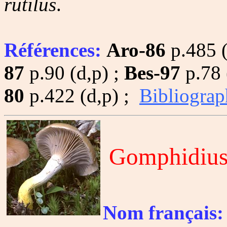
rutilus
.
Références:
Aro-86
p.485 (
87
p.90 (d,p) ;
Bes-97
p.78 
80
p.422 (d,p) ;
Bibliograp
Gomphidius 
Nom français: