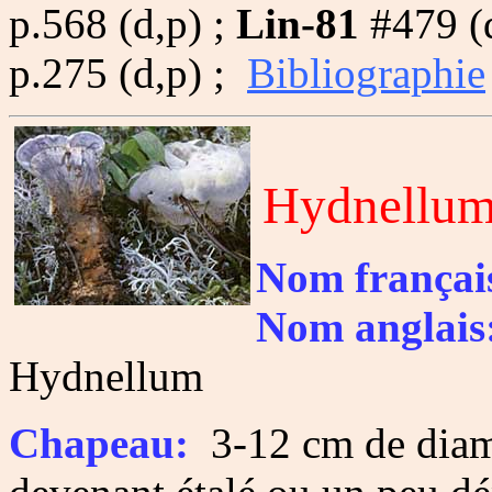
p.568 (d,p) ;
Lin-81
#479 (d
p.275 (d,p) ;
Bibliographie
Hydnellum
Nom françai
Nom anglais
Hydnellum
Chapeau:
3-12 cm de diamè