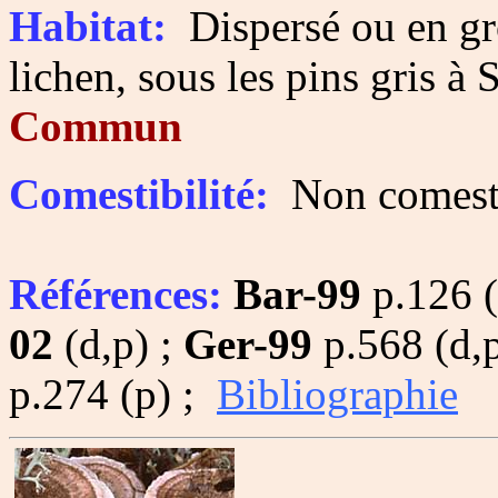
Habitat:
Dispersé ou en gro
lichen, sous les pins gris à 
Commun
Comestibilité:
Non comesti
Références:
Bar-99
p.126 (
02
(d,p) ;
Ger-99
p.568 (d,p
p.274 (p) ;
Bibliographie