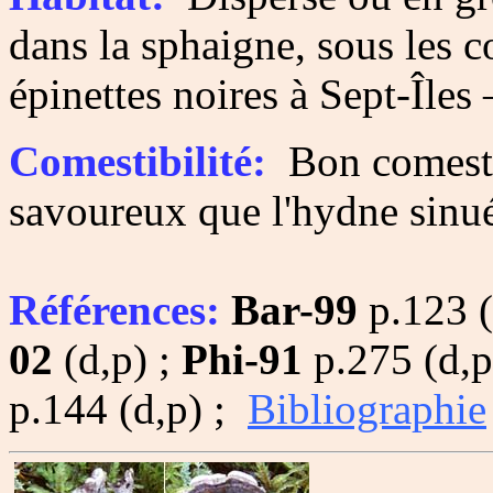
dans la sphaigne, sous les co
épinettes noires à Sept-Îles
Comestibilité:
Bon comesti
savoureux que l'hydne sinué
Références:
Bar-99
p.123 (
02
(d,p) ;
Phi-91
p.275 (d,p
p.144 (d,p) ;
Bibliographie