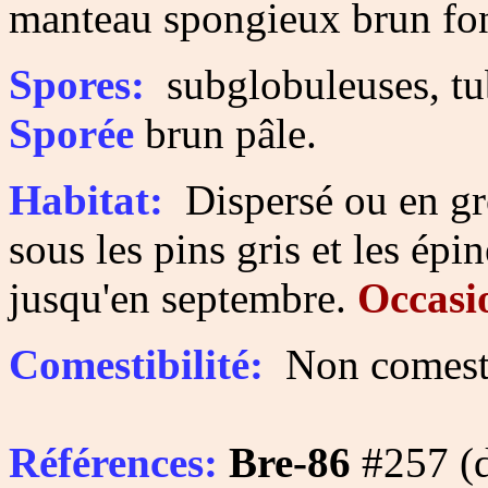
manteau spongieux brun fon
Spores:
subglobuleuses, tub
Sporée
brun
pâle.
Habitat:
Dispersé ou en gro
sous les pins gris et les épin
jusqu'en septembre.
Occasi
Comestibilité:
Non comesti
Références:
Bre-86
#257 (d