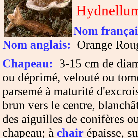
Hydnellum
Nom françai
Nom anglais:
Orange Roug
Chapeau:
3-15 cm de diamè
ou déprimé, velouté ou tome
parsemé à maturité d'excroi
brun vers le centre, blanchâ
des aiguilles de conifères ou
chapeau; à
chair
épaisse, su