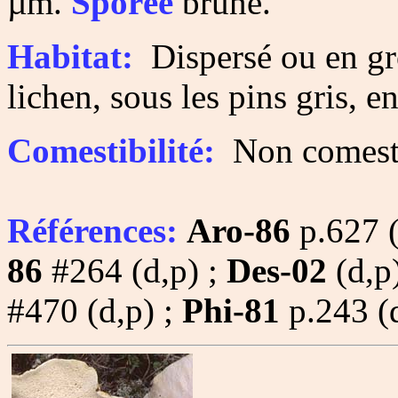
µm.
Sporée
brune.
Habitat:
Dispersé ou en gro
lichen, sous les pins gris, 
Comestibilité:
Non comesti
Références:
Aro-86
p.627 (
86
#264 (d,p) ;
Des-02
(d,p
#470 (d,p) ;
Phi-81
p.243 (