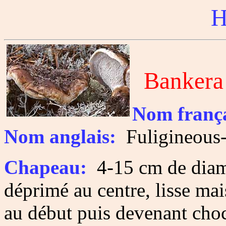
H
Bankera 
Nom frança
Nom anglais:
Fuligineous
Chapeau:
4-15 cm de diamè
déprimé au centre, lisse mai
au début puis devenant choco