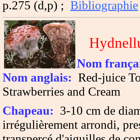
p.275 (d,p) ;
Bibliographie
Hydnell
Nom françai
Nom anglais:
Red-juice To
Strawberries and Cream
Chapeau:
3-10 cm de diamè
irrégulièrement arrondi, pr
transpercé d'aiguilles de con