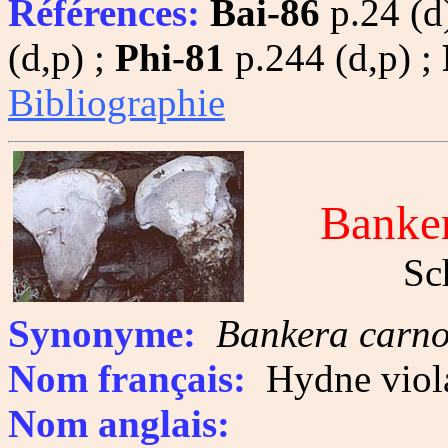
Références:
Bai-86
p.24 (d
(d,p) ;
Phi-81
p.244 (d,p) ;
Bibliographie
Banker
Sc
Synonyme:
Bankera carn
Nom français:
Hydne viola
Nom anglais: