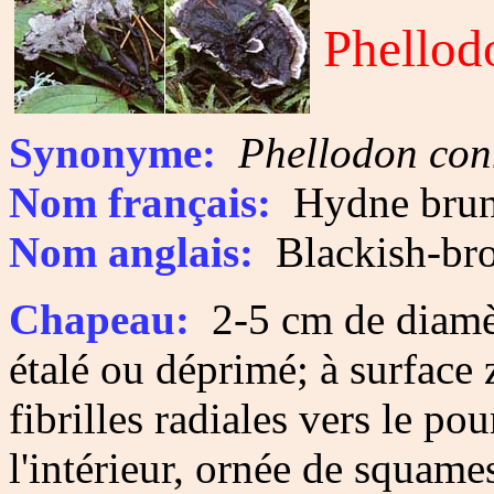
Phellod
Synonyme:
Phellodon con
Nom français:
Hydne brun 
Nom anglais:
Blackish-br
Chapeau:
2-5 cm de diamèt
étalé ou déprimé; à surface 
fibrilles radiales vers le po
l'intérieur, ornée de squame