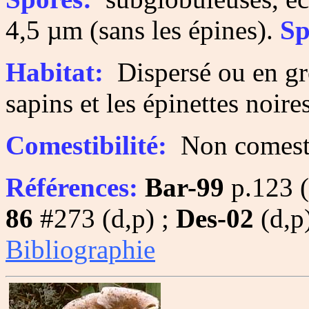
4,5 µm (sans les épines).
Sp
Habitat:
Dispersé ou en gro
sapins et les épinettes noir
Comestibilité:
Non comesti
Références:
Bar-99
p.123 (
86
#273 (d,p) ;
Des-02
(d,p
Bibliographie