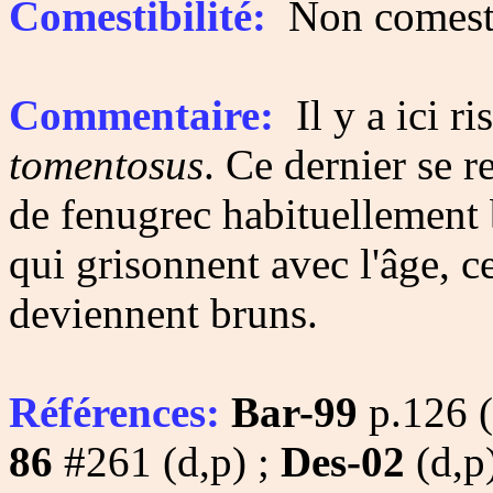
Comestibilité:
Non comesti
Commentaire:
Il y a ici r
tomentosus
. Ce dernier se 
de fenugrec habituellement 
qui grisonnent avec l'âge, 
deviennent bruns.
Références:
Bar-99
p.126 (
86
#261 (d,p) ;
Des-02
(d,p