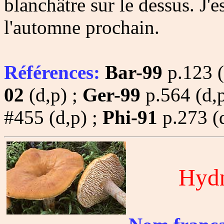
blanchâtre sur le dessus. J'
l'automne prochain.
Références:
Bar-99
p.123 (
02
(d,p) ;
Ger-99
p.564 (d,p
#455 (d,p) ;
Phi-91
p.273 (
Hyd