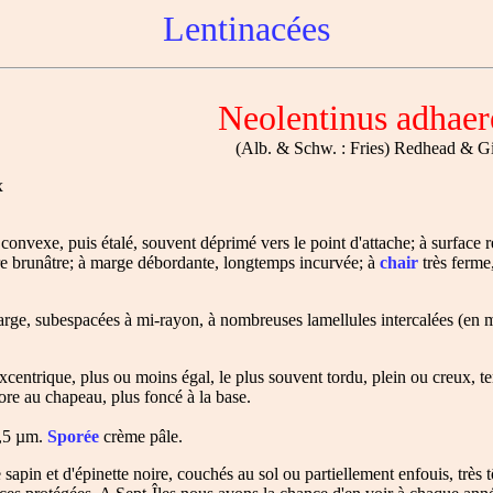
Lentinacées
Neolentinus adhaer
(Alb. & Schw. : Fries) Redhead & G
x
onvexe, puis étalé, souvent déprimé vers le point d'attache; à surface 
cre brunâtre; à marge débordante, longtemps incurvée; à
chair
très ferme
 marge, subespacées à mi-rayon, à nombreuses lamellules intercalées (en 
centrique, plus ou moins égal, le plus souvent tordu, plein ou creux, t
ore au chapeau, plus foncé à la base.
3,5 µm.
Sporée
crème pâle.
sapin et d'épinette noire, couchés au sol ou partiellement enfouis, très tô