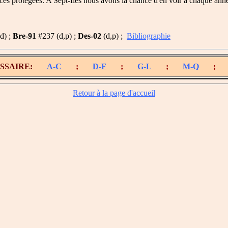
pèces protégées. A Sept-Îles nous avons la chance d'en voir à chaque ann
d) ;
Bre-91
#237 (d,p) ;
Des-02
(d,p) ;
Bibliographie
OSSAIRE:
A-C
;
D-F
;
G-L
;
M-Q
;
Retour à la page d'accueil