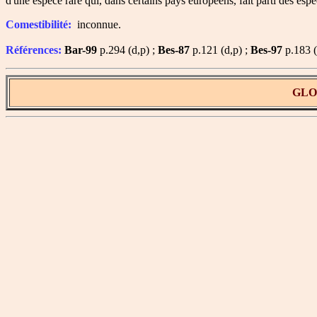
d'une espèce rare qui, dans certains pays européens, fait parti des es
Comestibilité:
inconnue.
Références:
Bar-99
p.294 (d,p) ;
Bes-87
p.121 (d,p) ;
Bes-97
p.183 (
GL