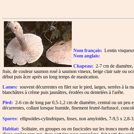
Nom français:
Lentin visqueu
Nom anglais:
Chapeau:
2-7 cm de diamètre, c
frais, de couleur saumon rosé à saumon vineux, beige clair sale ou o
début puis âcre après un long temps de mastication.
Lames:
souvent décurrentes en filet sur le pied, larges, serrées à la
blanchâtres à crème puis jaunâtres, érodées ou dentelées à l'arête.
Pied:
2-6 cm de long par 0,5-1,2 cm de diamètre, central ou un peu ex
décurrentes, collant lorsque humide, finement feutré-furfuracé, concol
Spores:
ellipsoïdes-cylindriques, lisses, non amyloïdes, 7-9,5 x 2,8-
Habitat:
Solitaire, en groupes ou en fascicules sur les troncs morts de 