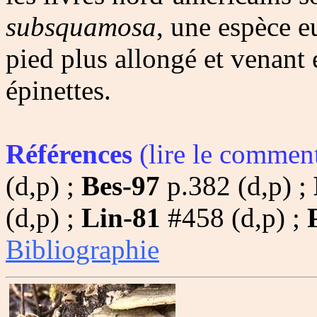
subsquamosa
, une espèce e
pied plus allongé et venant 
épinettes.
Références
(lire le comment
(d,p) ;
Bes-97
p.382 (d,p) ;
(d,p) ;
Lin-81
#458 (d,p) ;
Bibliographie