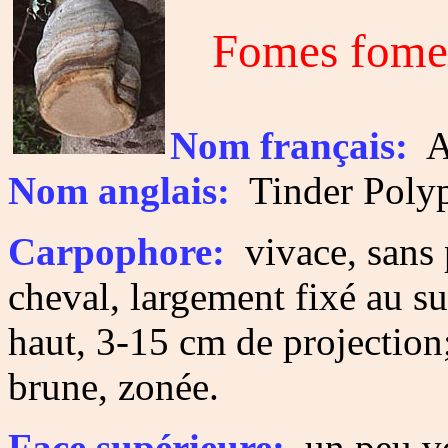
Fomes fome
Nom français:
A
Nom anglais:
Tinder Polyp
Carpophore:
vivace, sans 
cheval, largement fixé au su
haut, 3-15 cm de projection
brune, zonée.
Face supérieure:
un peu vel