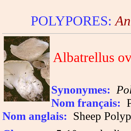
POLYPORES:
An
Albatrellus o
Synonymes:
Po
Nom français:
Po
Nom anglais:
Sheep Polyp