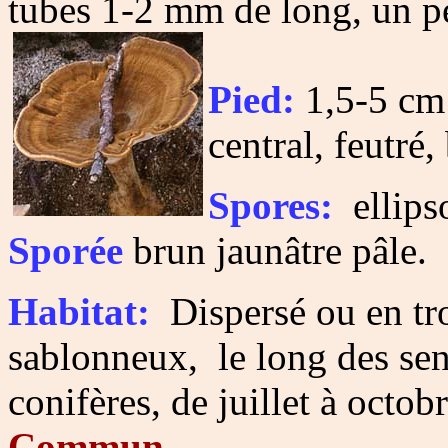
tubes 1-2 mm de long, un pe
Pied:
1,5-5 cm 
central, feutré,
Spores:
ellipso
Sporée
brun jaunâtre pâle.
Habitat:
Dispersé ou en tro
sablonneux, le long des sen
conifères, de juillet à octob
Commun