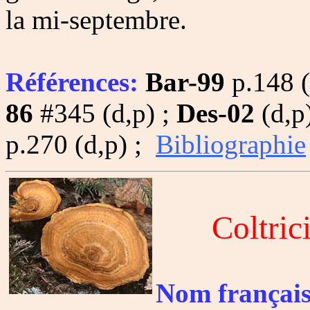
la mi-septembre.
Références:
Bar-99
p.148 (
86
#345 (d,p) ;
Des-02
(d,p
p.270 (d,p) ;
Bibliographie
Coltric
Nom français