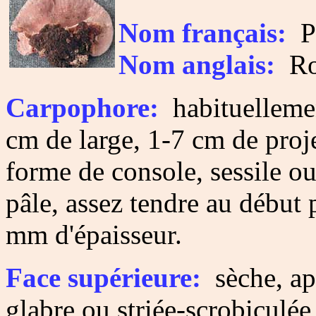
Nom français:
Po
Nom anglais:
Ros
Carpophore:
habituellemen
cm de large, 1-7 cm de proje
forme de console, sessile ou
pâle, assez tendre au début 
mm d'épaisseur.
Face supérieure:
sèche, apl
glabre ou striée-scrobiculé