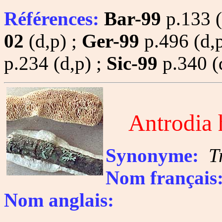
Références:
Bar-99
p.133 (
02
(d,p) ;
Ger-99
p.496 (d,p
p.234 (d,p) ;
Sic-99
p.340 (
Antrodia
Synonyme:
T
Nom français
Nom anglais: