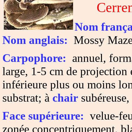
Cerre
Nom frança
Nom anglais:
Mossy Maze 
Carpophore:
annuel, forma
large, 1-5 cm de projection 
inférieure plus ou moins lo
substrat; à
chair
subéreuse, 
Face supérieure:
velue-feut
zonée concentriquement, bla