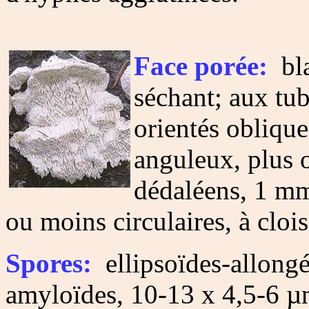
Face porée:
bla
séchant; aux tu
orientés oblique
anguleux, plus 
dédaléens, 1 mm
ou moins circulaires, à clois
Spores:
ellipsoïdes-allongée
amyloïdes, 10-13 x 4,5-6 µ