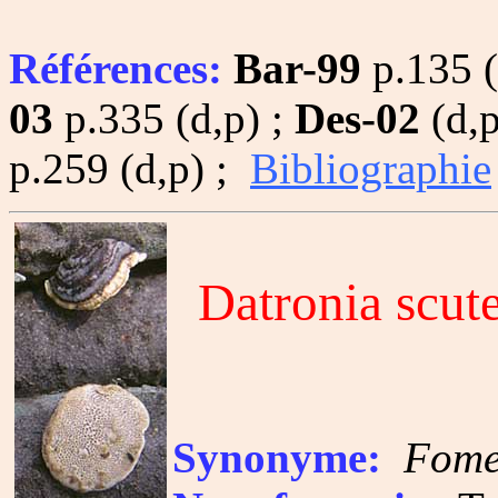
Références:
Bar-99
p.135 (
03
p.335 (d,p) ;
Des-02
(d,p
p.259 (d,p) ;
Bibliographie
Datronia scute
Synonyme:
Fomes