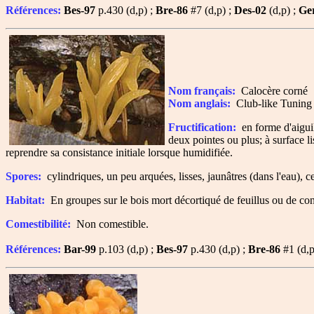
Références:
Bes-97
p.430 (d,p) ;
Bre-86
#7 (d,p) ;
Des-02
(d,p) ;
Ge
Nom français:
Calocère corné
Nom anglais:
Club-like Tuning
Fructification:
en forme d'aiguil
deux pointes ou plus; à surface li
reprendre sa consistance initiale lorsque humidifiée.
Spores:
cylindriques, un peu arquées, lisses, jaunâtres (dans l'eau), c
Habitat:
En groupes sur le bois mort décortiqué de feuillus ou de con
Comestibilité:
Non comestible.
Références:
Bar-99
p.103 (d,p) ;
Bes-97
p.430 (d,p) ;
Bre-86
#1 (d,p