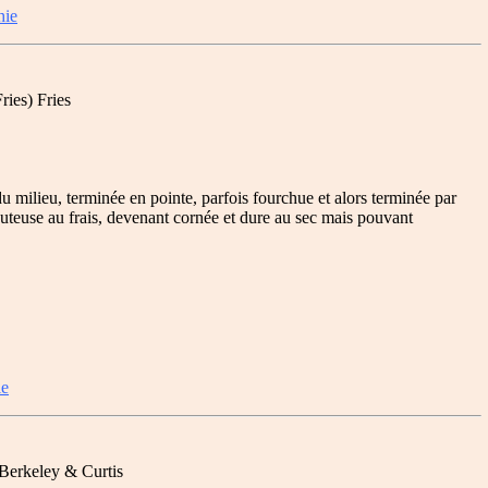
hie
ries) Fries
 milieu, terminée en pointe, parfois fourchue et alors terminée par
teuse au frais, devenant cornée et dure au sec mais pouvant
ie
erkeley & Curtis