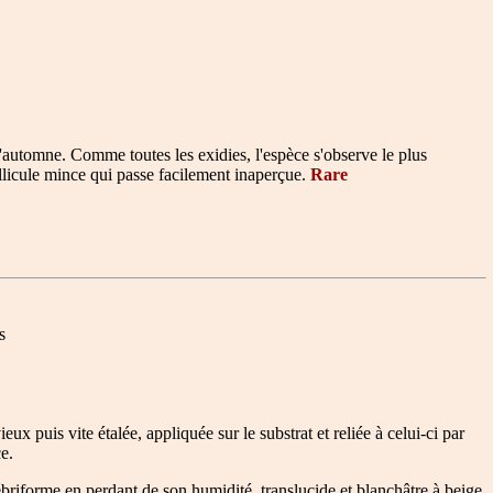
l'automne. Comme toutes les exidies, l'espèce s'observe le plus
ellicule mince qui passe facilement inaperçue.
Rare
s
 puis vite étalée, appliquée sur le substrat et reliée à celui-ci par
e.
briforme en perdant de son humidité, translucide et blanchâtre à beige