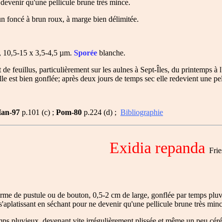
e devenir qu'une pellicule brune très mince.
run foncé à brun roux, à marge bien délimitée.
s, 10,5-15 x 3,5-4,5 µm.
Sporée
blanche.
e feuillus, particulièrement sur les aulnes à Sept-Îles, du printemps à 
lle est bien gonflée; après deux jours de temps sec elle redevient une p
an-97
p.101 (c) ;
Pom-80
p.224 (d) ;
Bibliographie
Exidia repanda
Frie
me de pustule ou de bouton, 0,5-2 cm de large, gonflée par temps pluvieux
s'aplatissant en séchant pour ne devenir qu'une pellicule brune très minc
emps pluvieux, devenant vite irrégulièrement plissée et même un peu céré