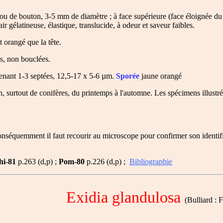
u de bouton, 3-5 mm de diamètre ; à face supérieure (face éloignée du s
air gélatineuse, élastique, translucide, à odeur et saveur faibles.
orangé que la tête.
s, non bouclées.
evenant 1-3 septées, 12,5-17 x 5-6 µm.
Sporée
jaune orangé
 surtout de conifères, du printemps à l'automne. Les spécimens illustrés 
onséquemment il faut recourir au microscope pour confirmer son identi
hi-81
p.263 (d,p) ;
Pom-80
p.226 (d,p) ;
Bibliographie
Exidia glandulosa
(Bulliard : F