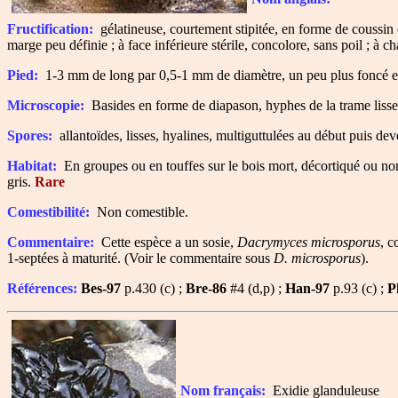
Fructification:
gélatineuse, courtement stipitée, en forme de coussin o
marge peu définie ; à face inférieure stérile, concolore, sans poil ; à ch
Pied:
1-3 mm de long par 0,5-1 mm de diamètre, un peu plus foncé et 
Microscopie:
Basides en forme de diapason, hyphes de la trame lisse
Spores:
allantoïdes, lisses, hyalines, multiguttulées au début puis d
Habitat:
En groupes ou en touffes sur le bois mort, décortiqué ou non,
gris.
Rare
Comestibilité:
Non comestible.
Commentaire:
Cette espèce a un sosie,
Dacrymyces microsporus
, c
1-septées à maturité. (Voir le commentaire sous
D. microsporus
).
Références:
Bes-97
p.430 (c) ;
Bre-86
#4 (d,p) ;
Han-97
p.93 (c) ;
P
Nom français:
Exidie glanduleuse