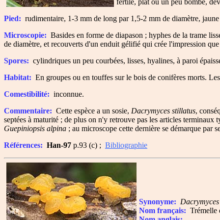
fertile, plat ou un peu bombé, dev
Pied:
rudimentaire, 1-3 mm de long par 1,5-2 mm de diamètre, jaune or
Microscopie:
Basides en forme de diapason ; hyphes de la trame lisses,
de diamètre, et recouverts d'un enduit gélifié qui crée l'impression que 
Spores:
cylindriques un peu courbées, lisses, hyalines, à paroi épaiss
Habitat:
En groupes ou en touffes sur le bois de conifères morts. Les s
Comestibilité:
inconnue.
Commentaire:
Cette espèce a un sosie,
Dacrymyces stillatus
, consé
septées à maturité ; de plus on n'y retrouve pas les articles terminaux 
Guepiniopsis alpina
; au microscope cette dernière se démarque par s
Références:
Han-97
p.93 (c) ;
Bibliographie
Synonyme:
Dacrymyces 
Nom français:
Trémelle d
Nom anglais: