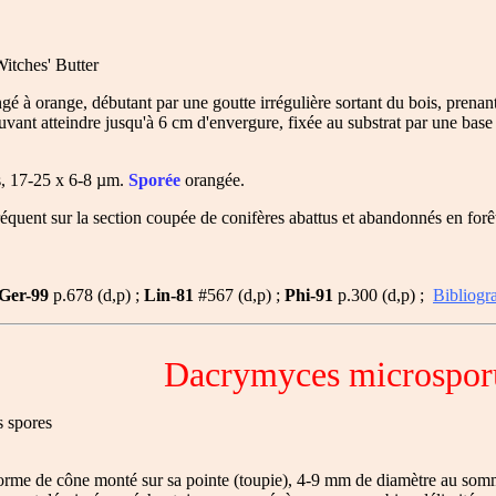
itches' Butter
gé à orange, débutant par une goutte irrégulière sortant du bois, prenan
ant atteindre jusqu'à 6 cm d'envergure, fixée au substrat par une base
es, 17-25 x 6-8 µm.
Sporée
orangée.
réquent sur la section coupée de conifères abattus et abandonnés en forêt
Ger-99
p.678 (d,p) ;
Lin-81
#567 (d,p) ;
Phi-91
p.300 (d,p) ;
Bibliogr
Dacrymyces microspor
s spores
orme de cône monté sur sa pointe (toupie), 4-9 mm de diamètre au som