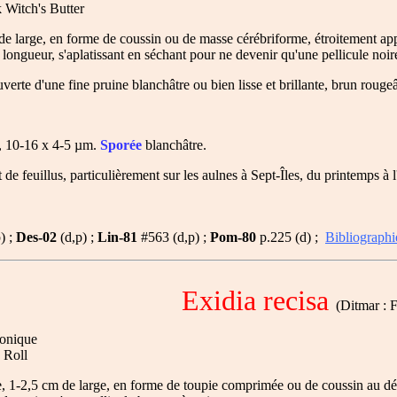
 Witch's Butter
e large, en forme de coussin ou de masse cérébriforme, étroitement app
 longueur, s'aplatissant en séchant pour ne devenir qu'une pellicule noir
uverte d'une fine pruine blanchâtre ou bien lisse et brillante, brun rougeâ
es, 10-16 x 4-5 µm.
Sporée
blanchâtre.
de feuillus, particulièrement sur les aulnes à Sept-Îles, du printemps à
) ;
Des-02
(d,p) ;
Lin-81
#563 (d,p) ;
Pom-80
p.225 (d) ;
Bibliographi
Exidia recisa
(Ditmar : Fr
onique
 Roll
 1-2,5 cm de large, en forme de toupie comprimée ou de coussin au débu