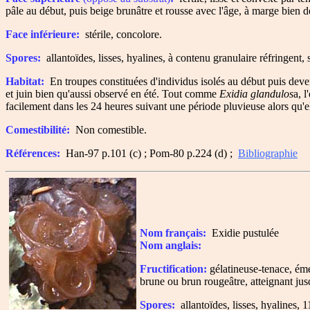
pâle au début, puis beige brunâtre et rousse avec l'âge, à marge bien d
Face inférieure:
stérile, concolore.
Spores:
allantoïdes, lisses, hyalines, à contenu granulaire réfringent
Habitat:
En troupes constituées d'individus isolés au début puis deven
et juin bien qu'aussi observé en été. Tout comme
Exidia glandulos
a, 
facilement dans les 24 heures suivant une période pluvieuse alors qu'e
Comestibilité:
Non comestible.
Références:
Han-97 p.101 (c) ; Pom-80 p.224 (d) ;
Bibliographie
Nom français:
Exidie pustulée
Nom anglais:
Fructification:
gélatineuse-tenace, éme
brune ou brun rougeâtre, atteignant jus
Spores:
allantoïdes, lisses, hyalines, 