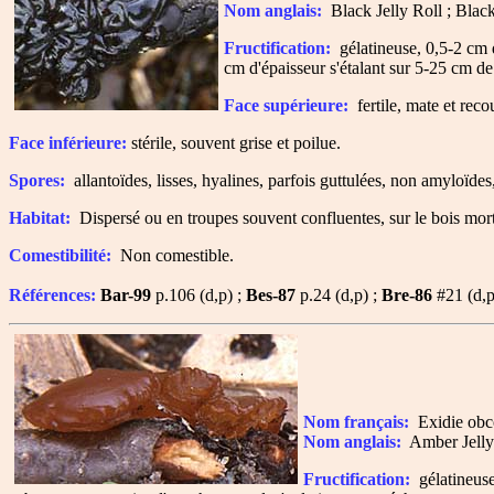
Nom anglais:
Black Jelly Roll ; Black
Fructification:
gélatineuse, 0,5-2 cm d
cm d'épaisseur s'étalant sur 5-25 cm de
Face supérieure:
fertile, mate et reco
Face inférieure:
stérile, souvent grise et poilue.
Spores:
allantoïdes, lisses, hyalines, parfois guttulées, non amyloïd
Habitat:
Dispersé ou en troupes souvent confluentes, sur le bois mort 
Comestibilité:
Non comestible.
Références:
Bar-99
p.106 (d,p) ;
Bes-87
p.24 (d,p) ;
Bre-86
#21 (d,p
Nom français:
Exidie obc
Nom anglais:
Amber Jelly
Fructification:
gélatineuse,