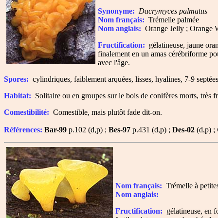
Synonyme:
Dacrymyces palmatus
Nom français:
Trémelle palmée
Nom anglais:
Orange Jelly ; Orange W
Fructification:
gélatineuse, jaune oran
finalement en un amas cérébriforme pouv
avec l'âge.
Spores:
cylindriques, faiblement arquées, lisses, hyalines, 7-9 septé
Habitat:
Solitaire ou en groupes sur le bois de conifères morts, très f
Comestibilité:
Comestible, mais plutôt fade dit-on.
Références:
Bar-99
p.102 (d,p) ;
Bes-97
p.431 (d,p) ;
Des-02
(d,p) ;
Nom français:
Trémelle à petite
Nom anglais:
Fructification:
gélatineuse, en f