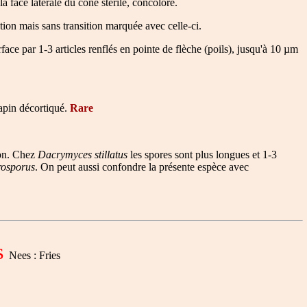
a face latérale du cône stérile, concolore.
ion mais sans transition marquée avec celle-ci.
ace par 1-3 articles renflés en pointe de flèche (poils), jusqu'à 10 µm
sapin décortiqué.
Rare
ion. Chez
Dacrymyces stillatus
les spores sont plus longues et 1-3
osporus
. On peut aussi confondre la présente espèce avec
s
Nees : Fries