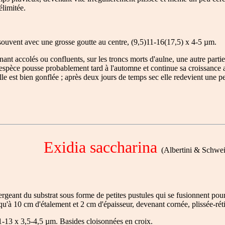
élimitée.
, souvent avec une grosse goutte au centre, (9,5)11-16(17,5) x 4-5 µm.
ant accolés ou confluents, sur les troncs morts d'aulne, une autre parti
l'espèce pousse probablement tard à l'automne et continue sa croissance 
lle est bien gonflée ; après deux jours de temps sec elle redevient une 
Exidia saccharina
(Albertini & Schweini
rgeant du substrat sous forme de petites pustules qui se fusionnent pou
qu'à 10 cm d'étalement et 2 cm d'épaisseur, devenant cornée, plissée-rét
11-13 x 3,5-4,5 µm. Basides cloisonnées en croix.