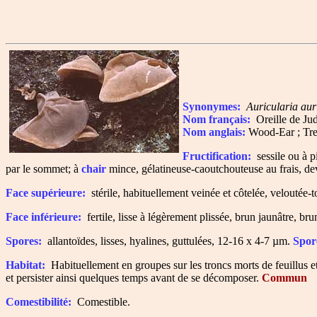
Synonymes:
Auricularia aur
Nom français:
Oreille de Ju
Nom anglais:
Wood-Ear ; Tre
Fructification:
sessile ou à pi
par le sommet; à
chair
mince, gélatineuse-caoutchouteuse au frais, dev
Face supérieure:
stérile, habituellement veinée et côtelée, veloutée-
Face inférieure:
fertile, lisse à légèrement plissée, brun jaunâtre, br
Spores:
allantoïdes, lisses, hyalines, guttulées, 12-16 x 4-7 µm.
Spor
Habitat:
Habituellement en groupes sur les troncs morts de feuillus et
et persister ainsi quelques temps avant de se décomposer.
Commun
Comestibilité:
Comestible.