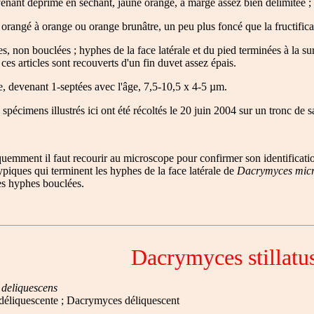
enant déprimé en séchant, jaune orangé, à marge assez bien délimitée ; l
angé à orange ou orange brunâtre, un peu plus foncé que la fructificat
 non bouclées ; hyphes de la face latérale et du pied terminées à la surf
ces articles sont recouverts d'un fin duvet assez épais.
e, devenant 1-septées avec l'âge, 7,5-10,5 x 4-5 µm.
pécimens illustrés ici ont été récoltés le 20 juin 2004 sur un tronc de 
quemment il faut recourir au microscope pour confirmer son identificat
typiques qui terminent les hyphes de la face latérale de
Dacrymyces micr
es hyphes bouclées.
Dacrymyces stillatu
deliquescens
éliquescente ; Dacrymyces déliquescent