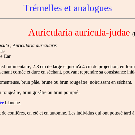
Trémelles et analogues
Auricularia auricula-judae
(B
icula
;
Auricularia auricularis
das
e-Ear
ed rudimentaire, 2-8 cm de large et jusqu'à 4 cm de projection, en forme
enant cornée et dure en séchant, pouvant reprendre sa consistance initia
tomenteuse, brun pâle, brune ou brun rougeâtre, noircissant en séchant.
un rougeâtre, brun grisâtre ou brun pourpré.
ée
blanche.
 de conifères, en été et en automne. Les individus qui ont poussé tard à