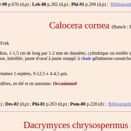
r-99
p.676 (d,p) ;
Leb-88
p.282 (d,p) ;
Phi-91
p.299 (d,p) ;
Bibliograp
Calocera cornea
(Batsch : F
 Fork
lon, 1-1,5 cm de long par 1-2 mm de diamètre, cylindrique ou renflée du
sse, lubrifiée, jaune d'oeuf à jaune orangé; à
chair
gélatineuse-caoutchou
ertaines 1-septées, 9-12,5 x 4-4,5 µm.
ifères, en été et en automne.
Occasionnel
) ;
Des-02
(d,p) ;
Phi-81
p.263 (d,p) ;
Pom-80
p.228 (d) ;
Bibliograph
Dacrymyces chrysospermus
B