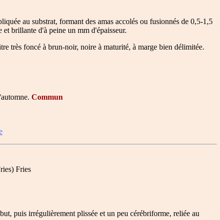
liquée au substrat, formant des amas accolés ou fusionnés de 0,5-1,5
e et brillante d'à peine un mm d'épaisseur.
tre très foncé à brun-noir, noire à maturité, à marge bien délimitée.
 l'automne.
Commun
e
ies) Fries
t, puis irrégulièrement plissée et un peu cérébriforme, reliée au