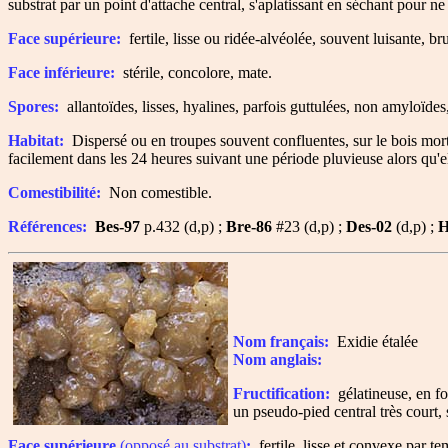
substrat par un point d'attache central, s'aplatissant en séchant pour n
Face supérieure:
fertile, lisse ou ridée-alvéolée, souvent luisante, b
Face inférieure:
stérile, concolore, mate.
Spores:
allantoïdes, lisses, hyalines, parfois guttulées, non amyloïde
Habitat:
Dispersé ou en troupes souvent confluentes, sur le bois mort d
facilement dans les 24 heures suivant une période pluvieuse alors qu'e
Comestibilité:
Non comestible.
Références:
Bes-97
p.432 (d,p) ;
Bre-86
#23 (d,p) ;
Des-02
(d,p) ;
H
Nom français:
Exidie étalée
Nom anglais:
Fructification:
gélatineuse, en for
un pseudo-pied central très court, 
Face supérieure
(opposé au substrat)
:
fertile, lisse et convexe par t