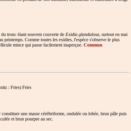
e du tronc étant souvent couverte de
Exidia glandulosa
, surtout en mai
au printemps. Comme toutes les exidies, l'espèce s'observe le plus
pellicule mince qui passe facilement inaperçue.
Commun
tz : Fries) Fries
r constituer une masse cérébriforme, ondulée ou lobée, brun pâle puis
iculée et brun pourpre au sec.